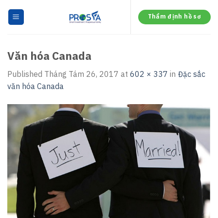
Skip
to
Thẩm định hồ sơ
content
Văn hóa Canada
Published
Tháng Tám 26, 2017
at
602 × 337
in
Đặc sắc
văn hóa Canada