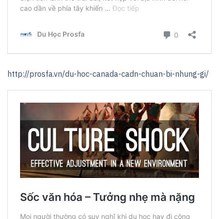
http://prosfa.vn/du-hoc-canada-cadn-chuan-bi-nhung-gi/