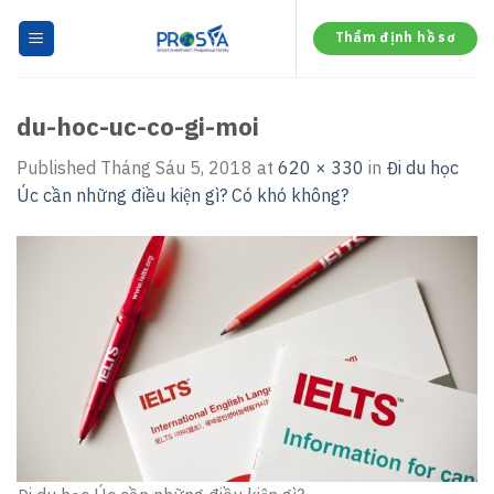
Skip
to
Thẩm định hồ sơ
content
du-hoc-uc-co-gi-moi
Published
Tháng Sáu 5, 2018
at
620 × 330
in
Đi du học
Úc cần những điều kiện gì? Có khó không?