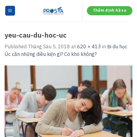
Skip
to
Thẩm định hồ sơ
content
yeu-cau-du-hoc-uc
Published
Tháng Sáu 5, 2018
at
620 × 413
in
Đi du học
Úc cần những điều kiện gì? Có khó không?