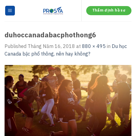
Skip
to
Thẩm định hồ sơ
content
duhoccanadabacphothong6
Published
Tháng Năm 16, 2018
at
880 × 495
in
Du học
Canada bậc phổ thông, nên hay không?