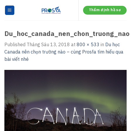
Skip
to
Thẩm định hồ sơ
content
Du_hoc_canada_nen_chon_truong_nao
Published
Tháng Sáu 13, 2018
at
800 × 533
in
Du học
Canada nên chọn trường nào – cùng Prosfa tìm hiểu qua
bài viết nhé