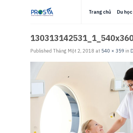
Skip
to
Trang chủ
Du học
content
130313142531_1_540x36
Published
Tháng Một 2, 2018
at
540 × 359
in
D