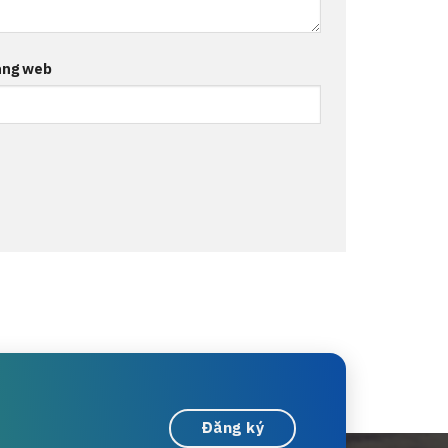
ang web
Đăng ký