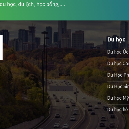
u học, du lịch, học bổng,....
Du học
Du học Úc
Du học Ca
Du Học Phi
Du Học Si
Du học M
Du học hè