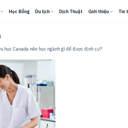
Học Bổng
Du lịch
Dịch Thuật
Giới thiệu
Tin 
0
u học Canada nên học ngành gì để được định cư?