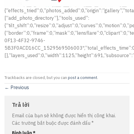
{“effects_tried”:0,”photos_added”:0,”origin”:”gallery”,”tot
[“add_photo_directory”],”tools_used”:
{“tilt_shift”:0,”resize”:0,”adjust”:0,”curves”:0,”motion”:0,
{“border”:0,”frame”:0,”mask”:0,”lensflare”:0,”clipart”:0,”
0F13-4F32-9746-
5B3F0ACD16CC_1529569506003″,”total_effects_time”:0,
[],”layers_used”:0,”width”:1125,”height”:691,”subsource”
Trackbacks are closed, but you can
post a comment
.
←
Previous
Trả lời
Email của bạn sẽ không được hiển thị công khai.
Các trường bắt buộc được đánh dấu
*
Bình luận
*