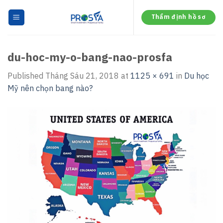
Skip
to
Thẩm định hồ sơ
content
du-hoc-my-o-bang-nao-prosfa
Published
Tháng Sáu 21, 2018
at
1125 × 691
in
Du học
Mỹ nên chọn bang nào?