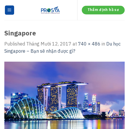
Skip
to
Thẩm định hồ sơ
content
Singapore
Published
Tháng Mười 12, 2017
at
740 × 486
in
Du học
Singapore – Bạn sẽ nhận được gì?