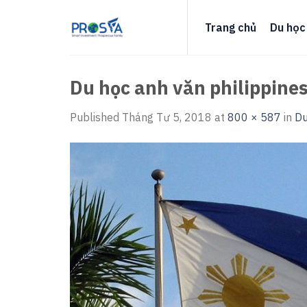
Skip
to
Trang chủ
Du học
content
Du học anh văn philippine
Published
Tháng Tư 5, 2018
at
800 × 587
in
Du