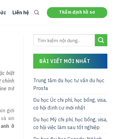
Thẩm định hồ sơ
tức
Liên hệ
BÀI VIẾT MỚI NHẤT
ặc biệt
Trung tâm du học tư vấn du học
ữ chính
Prosfa
ine trở
Du học Úc chi phí, học bổng, visa,
cơ hội định cư mới nhất
in giới
 và xin
Du học Mỹ chi phí, học bổng, visa,
 anh ở
cơ hội việc làm sau tốt nghiệp