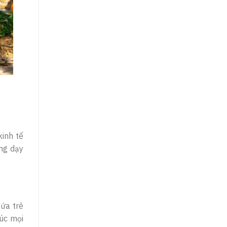
kinh tế
ảng dạy
đứa trẻ
lúc mọi