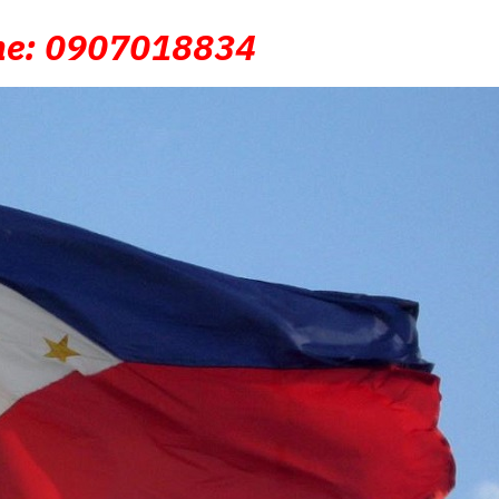
ne:
0907018834