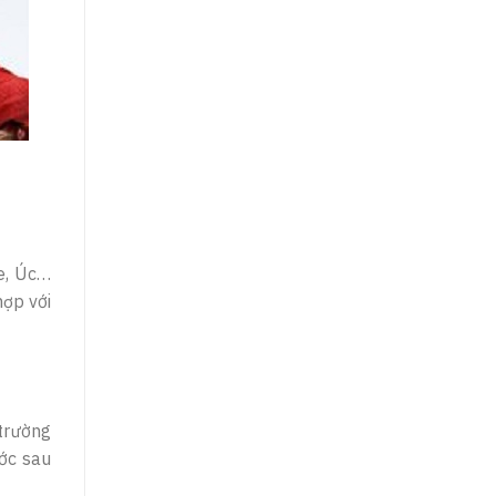
re, Úc…
hợp với
 trường
ước sau