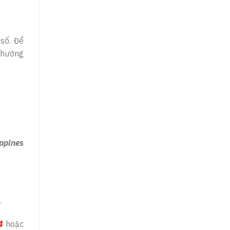
 số. Để
h hướng
ippines
…
4
hoặc