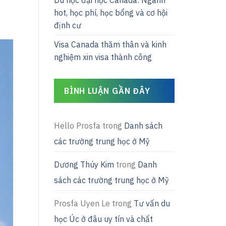
Du học đại học Canada: Ngành
hot, học phí, học bổng và cơ hội
định cư
Visa Canada thăm thân và kinh
nghiệm xin visa thành công
BÌNH LUẬN GẦN ĐÂY
Hello Prosfa
trong
Danh sách
các trường trung học ở Mỹ
Dương Thúy Kim
trong
Danh
sách các trường trung học ở Mỹ
Prosfa Uyen Le
trong
Tư vấn du
học Úc ở đâu uy tín và chất