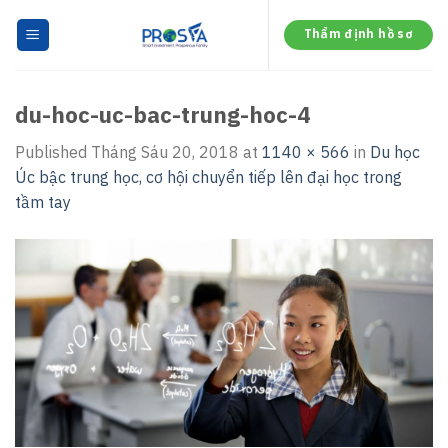
Skip
to
Thẩm định hồ sơ
content
du-hoc-uc-bac-trung-hoc-4
Published
Tháng Sáu 20, 2018
at
1140 × 566
in
Du học
Úc bậc trung học, cơ hội chuyển tiếp lên đại học trong
tầm tay