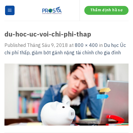
Skip
to
Thẩm định hồ sơ
content
du-hoc-uc-voi-chi-phi-thap
Published
Tháng Sáu 9, 2018
at
800 × 400
in
Du học Úc
chi phí thấp, giảm bớt gánh nặng tài chính cho gia đình