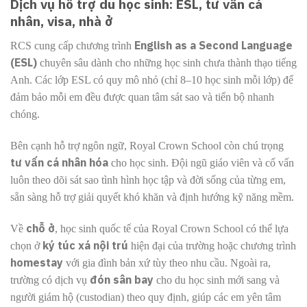
Dịch vụ hỗ trợ du học sinh: ESL, tư vấn cá
nhân, visa, nhà ở
English as a Second Language
RCS cung cấp chương trình
(ESL)
chuyên sâu dành cho những học sinh chưa thành thạo tiếng
Anh. Các lớp ESL có quy mô nhỏ (chỉ 8–10 học sinh mỗi lớp) để
đảm bảo mỗi em đều được quan tâm sát sao và tiến bộ nhanh
chóng.
Bên cạnh hỗ trợ ngôn ngữ, Royal Crown School còn chú trọng
tư vấn cá nhân hóa
cho học sinh. Đội ngũ giáo viên và cố vấn
luôn theo dõi sát sao tình hình học tập và đời sống của từng em,
sẵn sàng hỗ trợ giải quyết khó khăn và định hướng kỹ năng mềm.
chỗ ở
Về
, học sinh quốc tế của Royal Crown School có thể lựa
ký túc xá nội trú
chọn ở
hiện đại của trường hoặc chương trình
homestay
với gia đình bản xứ tùy theo nhu cầu. Ngoài ra,
đón sân bay
trường có dịch vụ
cho du học sinh mới sang và
người giám hộ (custodian) theo quy định, giúp các em yên tâm