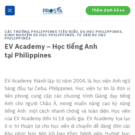
Skip
to
Thẩm định hồ sơ
content
CÁC TRƯỜNG PHILIPPINES TIÊU BIỂU
,
DU HỌC PHILIPPINES
,
KINH NGHIỆM DU HỌC PHILIPPINES
,
TƯ VẤN DU HỌC
PHILIPPINES
EV Academy – Học tiếng Anh
tại Philippines
EV Academy thành lập từ năm 2004, là học viện Anh ngữ
hàng đầu tại Cebu, Philippines. Học viện tự tin là đơn vị
tiên phong cung cấp các chương trình Giảng dạy tiếng
Anh cho người Châu Á, mong muốn nâng cao kỹ năng
tiếng Anh một cách nhanh chóng và toàn diện. Học viên
của EV Academy đến từ 18 quốc gia. EV Academy tọa lạc
ở vị trí thuận lợi cho học viên di chuyển dễ dàng đến các
khu phức hợp tiện ích bao gồm: bệnh viện, trường học,