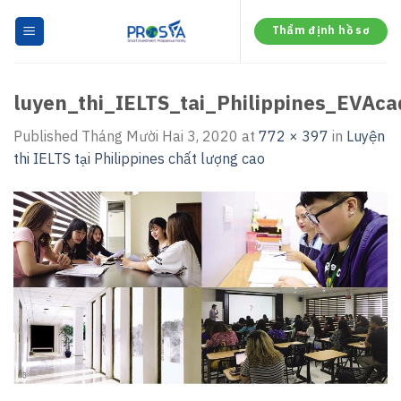
Skip
to
Thẩm định hồ sơ
content
luyen_thi_IELTS_tai_Philippines_EVAc
Published
Tháng Mười Hai 3, 2020
at
772 × 397
in
Luyện
thi IELTS tại Philippines chất lượng cao