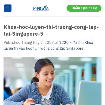
Skip
to
Thẩm định hồ sơ
content
Khoa-hoc-luyen-thi-truong-cong-lap-
tai-Singapore-5
Published
Tháng Bảy 7, 2018
at
1220 × 732
in
Khóa
luyện thi vào học tại trường công lập Singapore