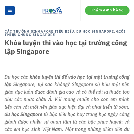
Skip
to
Thẩm định hồ sơ
content
CÁC TRƯỜNG SINGAPORE TIÊU BIỂU
,
DU HỌC SINGAPORE
,
GIỚI
THIỆU CHUNG SINGAPORE
Khóa luyện thi vào học tại trường công
lập Singapore
Du học các
khóa luyện thi để vào học tại một trường công
lập
Singapore, tại sao không? Singapore sở hữu một nền
giáo dục luôn được đánh giá cao và có thể nói là thuộc top
đầu các nước châu Á. Với mong muốn cho con em mình
tiếp cận với một nền giáo dục hiện đại và phát triển từ sớm,
du học Singapore
từ bậc tiểu học hay trung học ngày càng
giành được nhiều sự quan tâm từ các bậc phục huynh và
các em học sinh Việt Nam. Một trong những điểm đến du