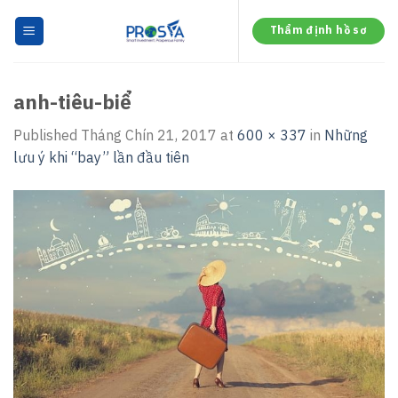
Skip
to
Thẩm định hồ sơ
content
anh-tiêu-biể
Published
Tháng Chín 21, 2017
at
600 × 337
in
Những
lưu ý khi “bay” lần đầu tiên