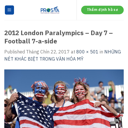
Skip
to
Thẩm định hồ sơ
content
2012 London Paralympics – Day 7 –
Football 7-a-side
Published
Tháng Chín 22, 2017
at
800 × 501
in
NHỮNG
NÉT KHÁC BIỆT TRONG VĂN HÓA MỸ