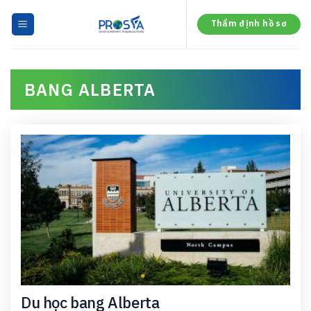
Skip
to
Thẩm định hồ sơ
content
BANG ALBERTA
Du học bang Alberta