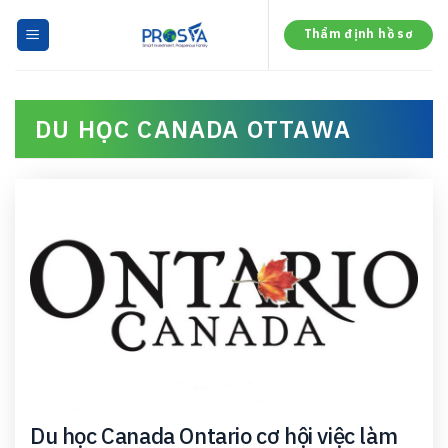
Skip
to
Thẩm định hồ sơ
content
DU HỌC CANADA OTTAWA
Du học Canada Ontario cơ hội việc làm