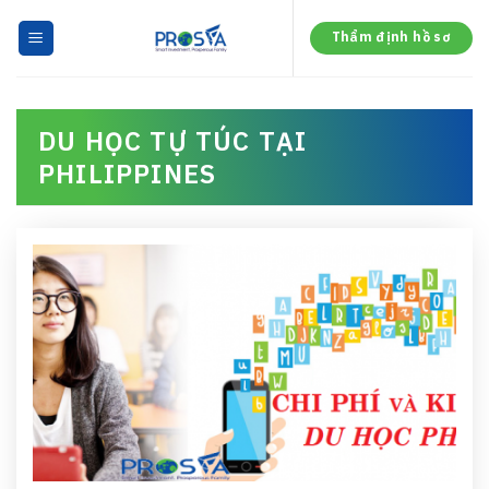
Skip
to
Thẩm định hồ sơ
content
DU HỌC TỰ TÚC TẠI
PHILIPPINES