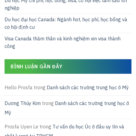
Du học Mỹ chi phí, học bổng, visa, cơ hội việc làm sau tốt
nghiệp
Du học đại học Canada: Ngành hot, học phí, học bổng và
cơ hội định cư
Visa Canada thăm thân và kinh nghiệm xin visa thành
công
BÌNH LUẬN GẦN ĐÂY
Hello Prosfa
trong
Danh sách các trường trung học ở Mỹ
Dương Thúy Kim
trong
Danh sách các trường trung học ở
Mỹ
Prosfa Uyen Le
trong
Tư vấn du học Úc ở đâu uy tín và
chất lượng tại TPHCM