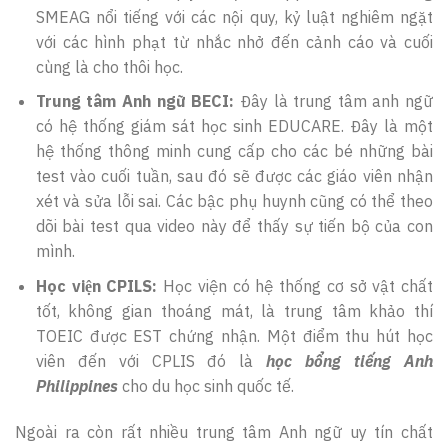
SMEAG nổi tiếng với các nội quy, kỷ luật nghiêm ngặt
với các hình phạt từ nhắc nhở đến cảnh cáo và cuối
cùng là cho thôi học.
Trung tâm Anh ngữ BECI:
Đây là trung tâm anh ngữ
có hệ thống giám sát học sinh EDUCARE. Đây là một
hệ thống thông minh cung cấp cho các bé những bài
test vào cuối tuần, sau đó sẽ được các giáo viên nhận
xét và sửa lỗi sai. Các bậc phụ huynh cũng có thể theo
dõi bài test qua video này để thấy sự tiến bộ của con
mình.
Học viện CPILS:
Học viện có hệ thống cơ sở vật chất
tốt, không gian thoáng mát, là trung tâm khảo thí
TOEIC được EST chứng nhận. Một điểm thu hút học
viên đến với CPLIS đó là
học bổng tiếng Anh
Philippines
cho du học sinh quốc tế.
Ngoài ra còn rất nhiều trung tâm Anh ngữ uy tín chất