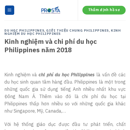
Skip
to
Thẩm định hồ sơ
content
DU HỌC PHILIPPINES
,
GIỚI THIỆU CHUNG PHILIPPINES
,
KINH
NGHIỆM DU HỌC PHILIPPINES
Kinh nghiệm và chi phí du học
Philippines năm 2018
Kinh nghiệm và
chi phí du học Philippines
là vấn đề các
du học sinh quan tâm hàng đầu. Philippines là một trong
những quốc gia sử dụng tiếng Anh nhiều nhất khu vực
Đông Nam Á. Thêm vào đó là chi phí du học tại
Philippines thấp hơn nhiều so với những quốc gia khác
như Singapore, Mỹ, Canada,…
Với hệ thống giáo dục được đầu tư phát triển, chất