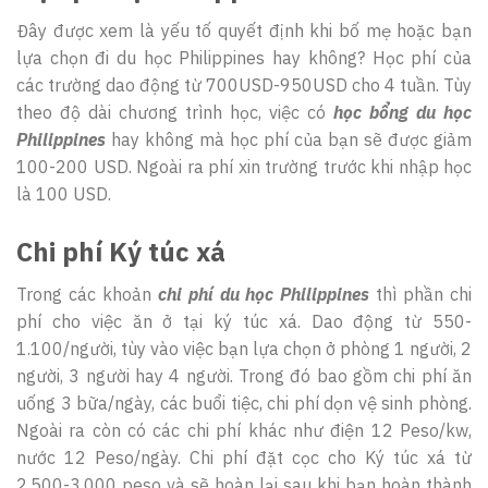
Đây được xem là yếu tố quyết định khi bố mẹ hoặc bạn
lựa chọn đi du học Philippines hay không? Học phí của
các trường dao động từ 700USD-950USD cho 4 tuần. Tùy
theo độ dài chương trình học, việc có
h
ọc bổng du học
Philippines
hay không mà học phí của bạn sẽ được giảm
100-200 USD. Ngoài ra phí xin trường trước khi nhập học
là 100 USD.
Chi phí Ký túc xá
Trong các khoản
chi phí du học Philippines
thì phần chi
phí cho việc ăn ở tại ký túc xá. Dao động từ 550-
1.100/người, tùy vào việc bạn lựa chọn ở phòng 1 người, 2
người, 3 người hay 4 người. Trong đó bao gồm chi phí ăn
uống 3 bữa/ngày, các buổi tiệc, chi phí dọn vệ sinh phòng.
Ngoài ra còn có các chi phí khác như điện 12 Peso/kw,
nước 12 Peso/ngày. Chi phí đặt cọc cho Ký túc xá từ
2.500-3.000 peso và sẽ hoàn lại sau khi bạn hoàn thành