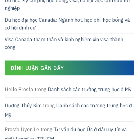
Du học Mỹ chi phí, học bổng, visa, cơ hội việc làm sau tốt
nghiệp
Du học đại học Canada: Ngành hot, học phí, học bổng và
cơ hội định cư
Visa Canada thăm thân và kinh nghiệm xin visa thành
công
BÌNH LUẬN GẦN ĐÂY
Hello Prosfa
trong
Danh sách các trường trung học ở Mỹ
Dương Thúy Kim
trong
Danh sách các trường trung học ở
Mỹ
Prosfa Uyen Le
trong
Tư vấn du học Úc ở đâu uy tín và
chất lượng tại TPHCM