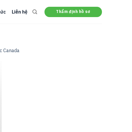
Thẩm định hồ sơ
tức
Liên hệ
ọc Canada