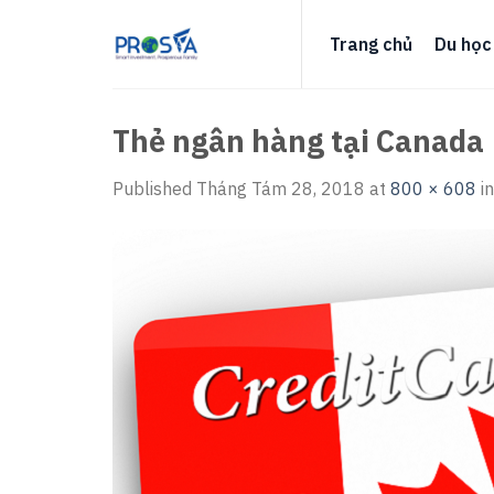
Skip
to
Trang chủ
Du học
content
Thẻ ngân hàng tại Canada
Published
Tháng Tám 28, 2018
at
800 × 608
i