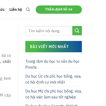
Thẩm định hồ sơ
tức
Liên hệ
BÀI VIẾT MỚI NHẤT
c đã có
Trung tâm du học tư vấn du học
, chất
Prosfa
Du học Úc chi phí, học bổng, visa,
g kinh
cơ hội định cư mới nhất
Du học Mỹ chi phí, học bổng, visa,
CM cấp
cơ hội việc làm sau tốt nghiệp