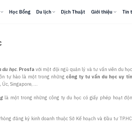
Học Bổng
Du lịch
Dịch Thuật
Giới thiệu
Tin 
c
n du học
.
Prosfa
với một đội ngũ quản lý và tư vấn viên du họ
ôn tự hào là một trong những
công ty tư vấn du học uy tín
 Úc, Singapore, …
ng
là một trong những công ty du học có giấy phép hoạt độn
Phòng đăng ký kinh doanh thuộc Sở Kế hoạch và Đầu tư TP.H