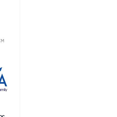
HCM
ọc