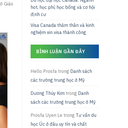
Du học đại học Canada: Ngành
ở Giáo
hot, học phí, học bổng và cơ hội
định cư
Visa Canada thăm thân và kinh
nghiệm xin visa thành công
BÌNH LUẬN GẦN ĐÂY
Hello Prosfa
trong
Danh sách
các trường trung học ở Mỹ
Dương Thúy Kim
trong
Danh
sách các trường trung học ở Mỹ
Prosfa Uyen Le
trong
Tư vấn du
học Úc ở đâu uy tín và chất