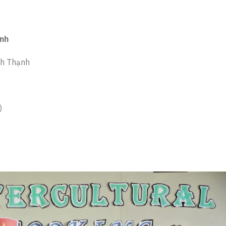
inh
nh Thạnh
)