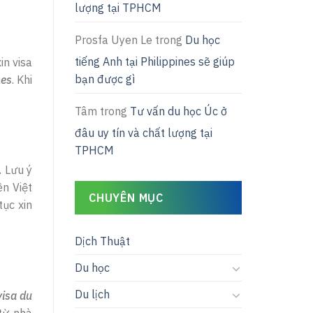
lượng tại TPHCM
Prosfa Uyen Le
trong
Du học
tiếng Anh tại Philippines sẽ giúp
in visa
bạn được gì
nes
. Khi
Tâm
trong
Tư vấn du học Úc ở
đâu uy tín và chất lượng tại
TPHCM
. Lưu ý
ền Việt
CHUYÊN MỤC
tục xin
Dịch Thuật
Du học
Du lịch
visa du
từ nhà