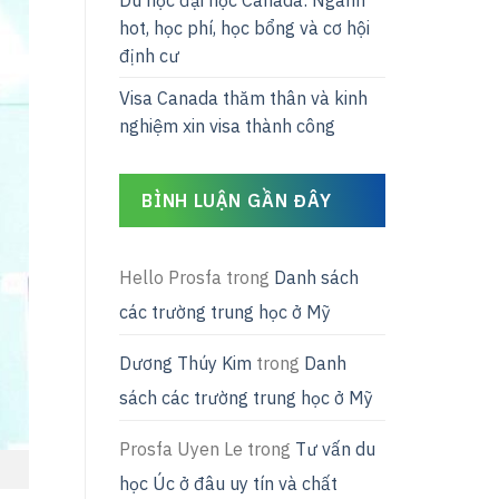
Du học đại học Canada: Ngành
hot, học phí, học bổng và cơ hội
định cư
Visa Canada thăm thân và kinh
nghiệm xin visa thành công
BÌNH LUẬN GẦN ĐÂY
Hello Prosfa
trong
Danh sách
các trường trung học ở Mỹ
Dương Thúy Kim
trong
Danh
sách các trường trung học ở Mỹ
Prosfa Uyen Le
trong
Tư vấn du
học Úc ở đâu uy tín và chất