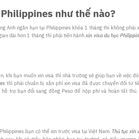
 Philippines như thế nào?
ng Anh ngắn hạn tại Philippines khóa 1 tháng thì không phải x
gian dài hơn 1 tháng thì phải tiến hành
xin visa du học Philippi
n, khi bạn muốn xin visa thì nhà trường sẽ giúp bạn về việc đó
nes
thì phải chuẩn bị sẵn phí xin visa đã được chuyển đổi từ ti
ẽ hỗ trợ bạn đổi sang đồng Peso để nộp phí và hoàn tất thủ 
hilippines bạn có thể xin trước visa tại Việt Nam.
Thủ tục xin 
h sau khi có giấy báo nhập học tại trường, có giấy invoice 