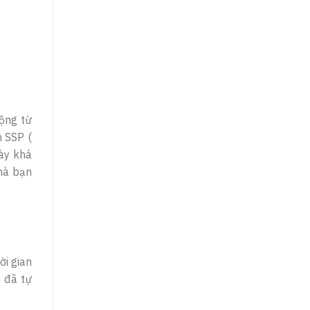
động từ
n SSP (
này khá
mà bạn
ời gian
n đã tự