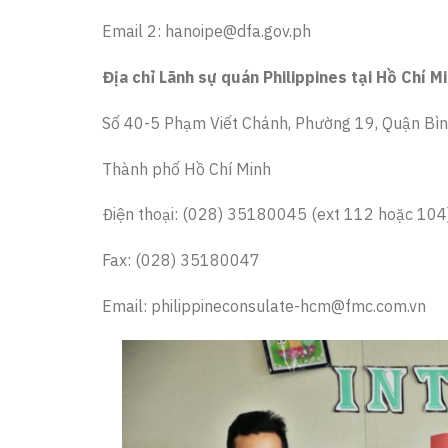
Email 2: hanoipe@dfa.gov.ph
Địa chỉ Lãnh sự quán Philippines tại Hồ Chí M
Số 40-5 Phạm Viết Chánh, Phường 19, Quận Bì
Thành phố Hồ Chí Minh
Điện thoại: (028) 35180045 (ext 112 hoặc 104
Fax: (028) 35180047
Email: philippineconsulate-hcm@fmc.com.vn