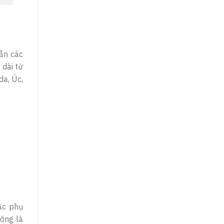
dẫn các
 dài từ
da, Úc,
ậc phụ
ường là