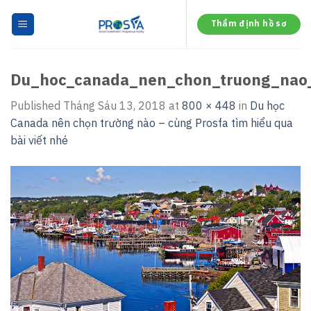
Skip
to
Thẩm định hồ sơ
content
Du_hoc_canada_nen_chon_truong_nao
Published
Tháng Sáu 13, 2018
at
800 × 448
in
Du học
Canada nên chọn trường nào – cùng Prosfa tìm hiểu qua
bài viết nhé