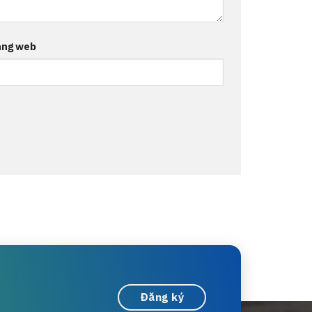
ang web
Đăng ký