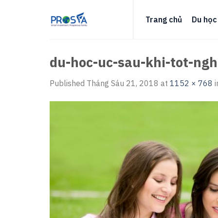
Skip
to
Trang chủ
Du học
content
du-hoc-uc-sau-khi-tot-ng
Published
Tháng Sáu 21, 2018
at
1152 × 768
i