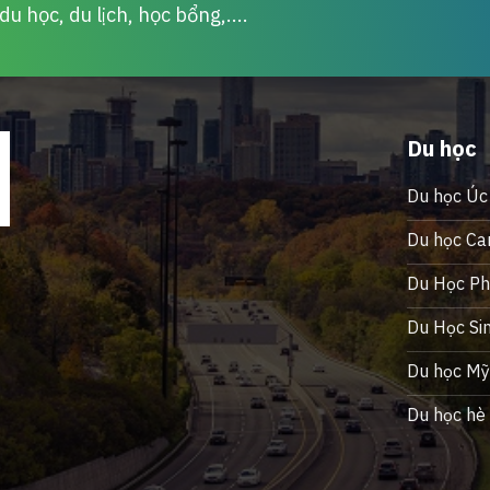
u học, du lịch, học bổng,....
Du học
Du học Úc
Du học Ca
Du Học Phi
Du Học Si
Du học M
Du học hè