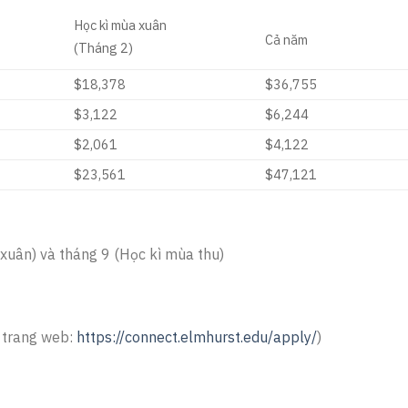
Học kì mùa xuân
Cả năm
(Tháng 2)
$18,378
$36,755
$3,122
$6,244
$2,061
$4,122
$23,561
$47,121
xuân) và tháng 9 (Học kì mùa thu)
a trang web:
https://connect.elmhurst.edu/apply/
)