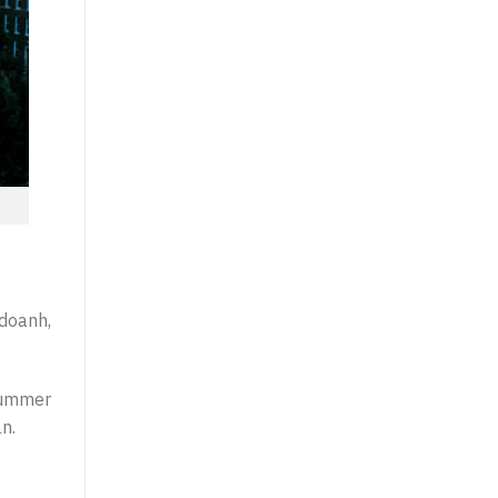
doanh,
 Summer
n.