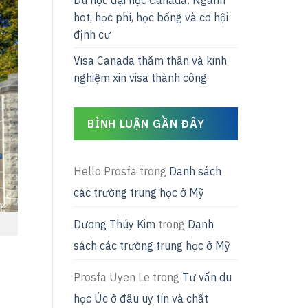
Du học đại học Canada: Ngành
hot, học phí, học bổng và cơ hội
định cư
Visa Canada thăm thân và kinh
nghiệm xin visa thành công
BÌNH LUẬN GẦN ĐÂY
Hello Prosfa
trong
Danh sách
các trường trung học ở Mỹ
Dương Thúy Kim
trong
Danh
sách các trường trung học ở Mỹ
Prosfa Uyen Le
trong
Tư vấn du
học Úc ở đâu uy tín và chất