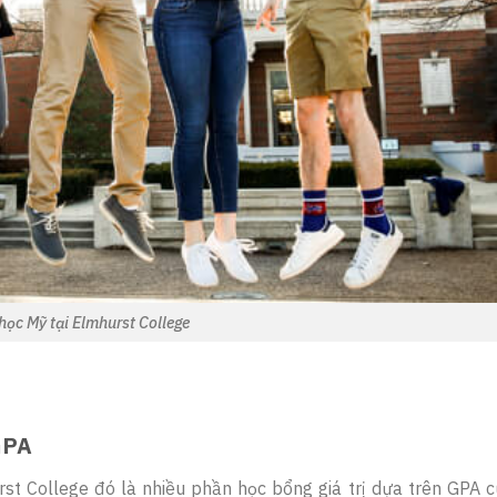
học Mỹ tại Elmhurst College
GPA
st College đó là nhiều phần học bổng giá trị dựa trên GPA c