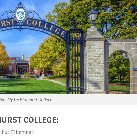
học Mỹ tại Elmhurst College
HURST COLLEGE:
i học Ellmhurst: