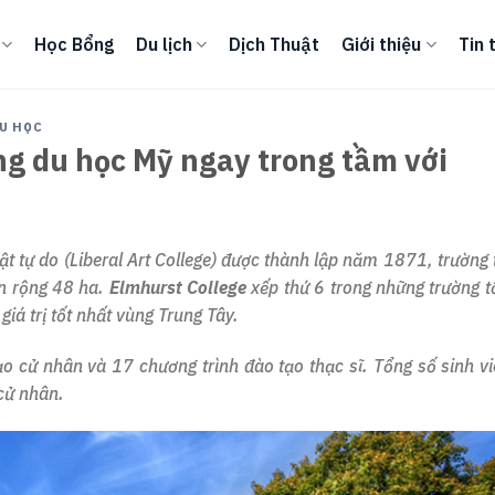
Học Bổng
Du lịch
Dịch Thuật
Giới thiệu
Tin 
U HỌC
ng du học Mỹ ngay trong tầm với
ật tự do (Liberal Art College) được thành lập năm 1871, trường 
ên rộng 48 ha.
Elmhurst College
xếp thứ 6 trong những trường t
giá trị tốt nhất vùng Trung Tây.
ạo cử nhân và 17 chương trình đào tạo thạc sĩ. Tổng số sinh v
 cử nhân.