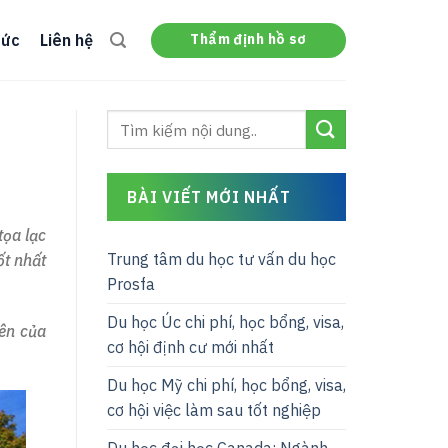
Thẩm định hồ sơ
tức
Liên hệ
BÀI VIẾT MỚI NHẤT
tọa lạc
Trung tâm du học tư vấn du học
ốt nhất
Prosfa
Du học Úc chi phí, học bổng, visa,
iên của
cơ hội định cư mới nhất
Du học Mỹ chi phí, học bổng, visa,
cơ hội việc làm sau tốt nghiệp