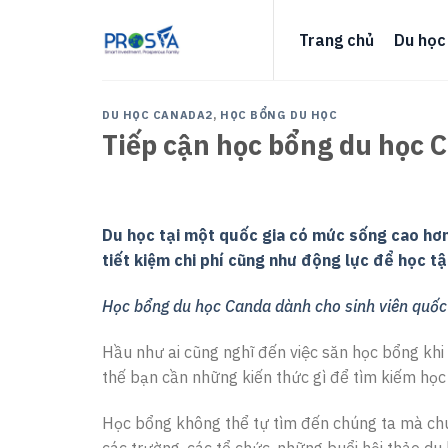
Skip
to
Trang chủ
Du học
content
DU HỌC CANADA2
,
HỌC BỔNG DU HỌC
Tiếp cận học bổng du học 
Du học tại một quốc gia có mức sống cao hơn
tiết kiệm chi phí cũng như động lực để học tậ
Học bổng du học Canda dành cho sinh viên quốc
Hầu như ai cũng nghĩ đến việc săn học bổng khi đ
thế bạn cần những kiến thức gì để tìm kiếm họ
Học bổng không thể tự tìm đến chúng ta mà chún
các trường, các tổ chức, những buổi hội thảo du