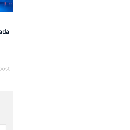
nada
post