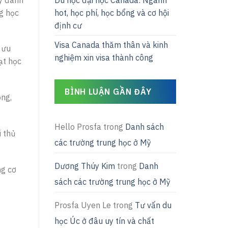
Du học đại học Canada: Ngành
g học
hot, học phí, học bổng và cơ hội
định cư
Visa Canada thăm thân và kinh
 ưu
nghiệm xin visa thành công
ạt học
BÌNH LUẬN GẦN ĐÂY
ồng,
Hello Prosfa
trong
Danh sách
i thủ
các trường trung học ở Mỹ
Dương Thúy Kim
trong
Danh
ng cơ
sách các trường trung học ở Mỹ
Prosfa Uyen Le
trong
Tư vấn du
học Úc ở đâu uy tín và chất