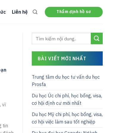
Thẩm định hồ sơ
tức
Liên hệ
BÀI VIẾT MỚI NHẤT
bạn
Trung tâm du học tư vấn du học
Prosfa
Du học Úc chi phí, học bổng, visa,
cơ hội định cư mới nhất
 vì
Du học Mỹ chi phí, học bổng, visa,
cơ hội việc làm sau tốt nghiệp
 tin
ãy đánh