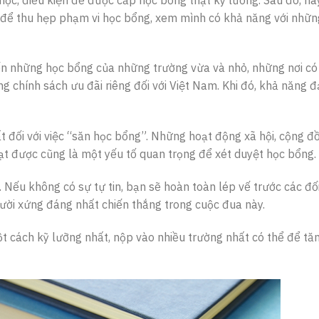
t để thu hẹp phạm vi học bổng, xem mình có khả năng với nhữn
n những học bổng của những trường vừa và nhỏ, những nơi có
ng chính sách ưu đãi riêng đối với Việt Nam. Khi đó, khả năng đ
t đối với việc “săn học bổng”. Những hoạt động xã hội, cộng đ
ạt được cũng là một yếu tố quan trọng để xét duyệt học bổng.
. Nếu không có sự tự tin, bạn sẽ hoàn toàn lép vế trước các đố
ười xứng đáng nhất chiến thắng trong cuộc đua này.
ột cách kỹ lưỡng nhất, nộp vào nhiều trường nhất có thể để tă