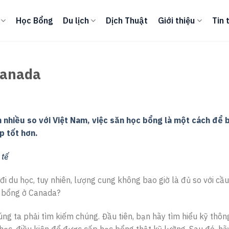
Học Bổng
Du lịch
Dịch Thuật
Giới thiệu
Tin 
Canada
 nhiều so với Việt Nam, việc săn học bổng là một cách để 
p tốt hơn.
 tế
i du học, tuy nhiên, lượng cung không bao giờ là đủ so với cầu,
c bổng ở Canada?
g ta phải tìm kiếm chúng. Đầu tiên, bạn hãy tìm hiểu kỹ thông
 học, điều kiện để được cấp học bổng thật kỹ lưỡng. Sau đó, h