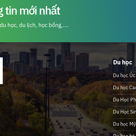
 tin mới nhất
u học, du lịch, học bổng,....
Du học
Du học Úc
Du học Ca
Du Học Phi
Du Học Si
Du học M