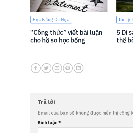
Học Bổng Du Học
Du Lịc
“Công thức” viết bài luận
5 Di 
cho hồ sơ học bổng
thể b
Trả lời
Email của bạn sẽ không được hiển thị công k
Bình luận
*