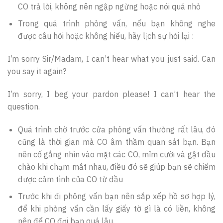
CO trả lời, không nên ngập ngừng hoặc nói quá nhỏ
Trong quá trình phỏng vấn, nếu bạn không nghe
được câu hỏi hoặc không hiểu, hãy lịch sự hỏi lại :
I’m sorry Sir/Madam, I can’t hear what you just said. Can
you say it again?
I’m sorry, I beg your pardon please! I can’t hear the
question.
Quá trình chờ trước cửa phỏng vấn thường rất lâu, đó
cũng là thời gian mà CO âm thầm quan sát bạn. Bạn
nên cố gắng nhìn vào mặt các CO, mỉm cười và gật đầu
chào khi chạm mắt nhau, điều đó sẽ giúp bạn sẽ chiếm
được cảm tình của CO từ đầu
Trước khi đi phỏng vấn bạn nên sắp xếp hồ sơ hợp lý,
để khi phòng vấn cần lấy giấy tờ gì là có liền, không
nên để CO đợi bạn quá lâu.