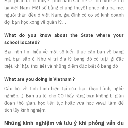
Bạn phải tra lời thuyết phục làm sao để CO tin bạn sẽ trở
lại Việt Nam. Một số bằng chứng thuyết phục như ba mẹ,
người thân đều ở Việt Nam, gia đình có cơ sở kinh doanh
đợi bạn học xong về quản lý,…
What do you know about the State where your
school located?
Bạn nên tìm hiểu về một số kiến thức căn bản về bang
mà bạn sắp ở. Như vị trí địa lý, bang đó có luật gì đặc
biệt, khí hậu thời tiết và những điểm đặc biệt ở bang đó
What are you doing in Vietnam ?
Câu hỏi về tình hình hiện tại của bạn (học hành, nghề
nghiệp…). Bạn trả lời cho CO thấy rằng bạn không bị gián
đoạn thời gian, học liên tục hoặc vừa học viwaf làm để
tích lũy kinh nghiệm.
Những kinh nghiệm và lưu ý khi phỏng vấn du