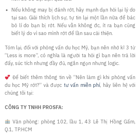
Nếu không may bị đánh rớt, hãy mạnh dạn hỏi lại lý do
tại sao. Giải thích lịch sự, tự tin lại một lần nữa để bác
bỏ lí do bạn bị rớt. Nếu vẫn không đc, ít ra bạn cũng
biết lý do vì sao mình rớt để lần sau cải thiện.
Tóm lại, đối với phỏng vấn du học Mỹ, bạn nên nhớ kĩ 3 từ
“Less is more”, có nghĩa là người ta hỏi gì bạn nên trả lời
đấy, súc tích nhưng đầy đủ, ngắn ngọn nhưng logic.
Để biết thêm thông tin về “Nên làm gì khi phỏng vấn
du học Mỹ rớt?” và được
tư vấn miễn phí
, hãy liên hệ với
chúng tôi tại:
CÔNG TY TNHH PROSFA:
Văn phòng: phòng 102, lầu 1, 43 Lê Thị Hồng Gấm,
Q.1, TP.HCM