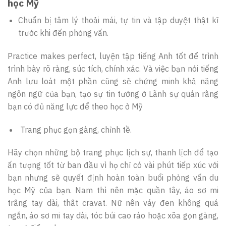
học Mỹ
Chuẩn bị tâm lý thoải mái, tự tin và tập duyệt thật kĩ
trước khi đến phỏng vấn.
Practice makes perfect, luyện tập tiếng Anh tốt để trình
trình bày rõ ràng, súc tích, chính xác. Và việc bạn nói tiếng
Anh lưu loát một phần cũng sẽ chứng minh khả năng
ngôn ngữ của bạn, tạo sự tin tưởng ở Lãnh sự quán rằng
bạn có đủ năng lực để theo học ở Mỹ
Trang phục gọn gàng, chỉnh tề.
Hãy chọn những bộ trang phục lịch sự, thanh lịch để tạo
ấn tượng tốt từ ban đầu vì họ chỉ có vài phút tiếp xúc với
bạn nhưng sẽ quyết định hoàn toàn buổi phỏng vấn du
học Mỹ của bạn. Nam thì nên mặc quần tây, áo sơ mi
trắng tay dài, thắt cravat. Nữ nên váy đen không quá
ngắn, áo sơ mi tay dài, tóc búi cao ráo hoặc xõa gọn gàng,