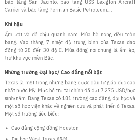
bảo tàng San Jacinto, bảo tàng USS Lexigton Aircraft
Carrier và bảo tàng Permian Basic Petroleum,…
Khí hậu
Ẩm ướt và dễ chịu quanh năm. Mùa hè nóng đều toàn
bang. Vào tháng 7 nhiệt độ trung bình của Texas dao
động từ 28 đến 30 độ C. Mùa đông nói chung là ấm áp,
trừ khu vực miền Bắc.
Những trường Đại học/ Cao đẳng nổi bật
Texas là một trong những bang được đầu tư giáo dục cao
nhất nước Mỹ. Mức hỗ trợ tài chính đã đạt 7.275 USD/học
sinh/năm. Bang Texas có 181 trường cao đẳng, đại học và
một số học viện khác về nghiên cứu và phát triển ở Texas.
Một số trường tiêu biểu:
Cao đẳng cộng đồng Houston
Đại học West Texas A&M