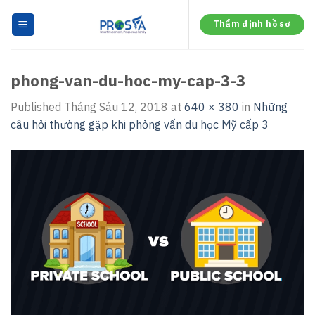
Skip
to
Thẩm định hồ sơ
content
phong-van-du-hoc-my-cap-3-3
Published
Tháng Sáu 12, 2018
at
640 × 380
in
Những
câu hỏi thường gặp khi phỏng vấn du học Mỹ cấp 3