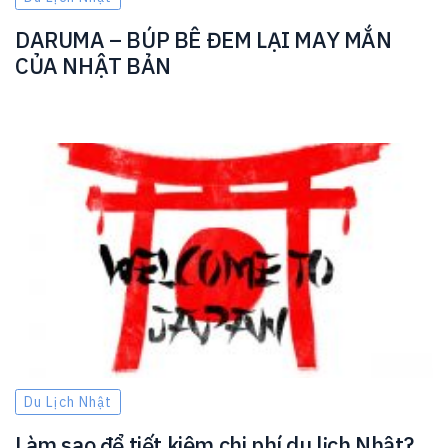
DARUMA – BÚP BÊ ĐEM LẠI MAY MẮN
CỦA NHẬT BẢN
Du Lịch Nhật
Làm sao để tiết kiệm chi phí du lịch Nhật?