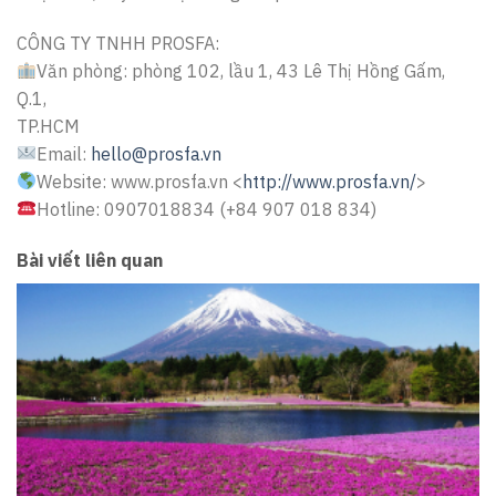
CÔNG TY TNHH PROSFA:
Văn phòng: phòng 102, lầu 1, 43 Lê Thị Hồng Gấm,
Q.1,
TP.HCM
Email:
hello@prosfa.vn
Website: www.prosfa.vn <
http://www.prosfa.vn/
>
Hotline: 0907018834 (+84 907 018 834)
Bài viết liên quan