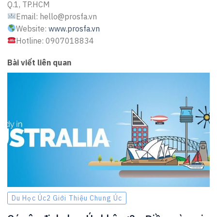
Q.1, TP.HCM
Email: hello@prosfa.vn
Website:
www.prosfa.vn
Hotline: 0907018834
Bài viết liên quan
Du Học Úc2 Giới Thiệu Chung Úc